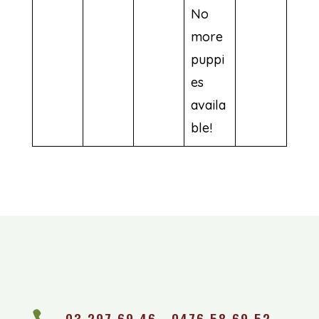
No
more
puppi
es
availa
ble!

03 297 69 46 ∙ 0476 58 69 52