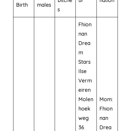
bitche
ur
nation
Birth
males
s
Fhion
nan
Drea
m
Stars
Ilse
Verm
eiren
Molen
Mom:
hoek
Fhion
weg
nan
36
Drea