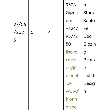
9308
m
Gijzeg
Stars
em
Santa
27/06
+3247
Fe
/202
5
4
95772
Dad:
5
50
Blazin
ilseve
g
rmeir
Bronz
en@t
e
elenet
Dutch
.be
Desig
www.f
n
hionn
an.be