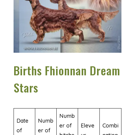
Births Fhionnan Dream
Stars
Numb
Date
Numb
er of
Eleve
Combi
of
er of