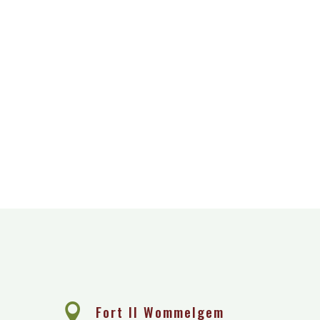
e

Fort II Wommelgem