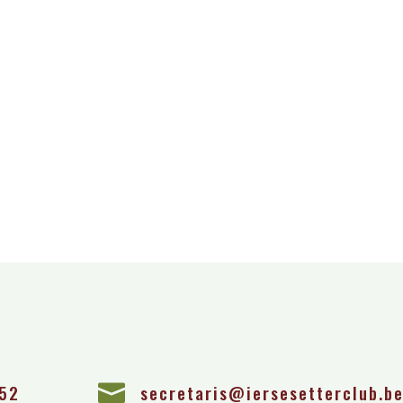
 52

secretaris@iersesetterclub.b