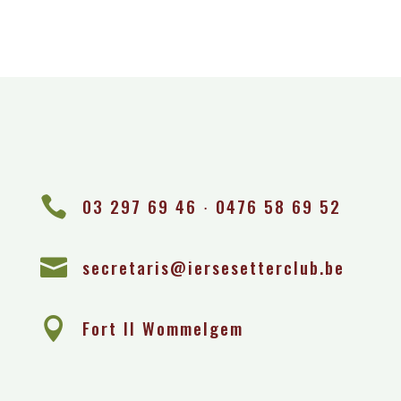

03 297 69 46 ∙ 0476 58 69 52

secretaris@iersesetterclub.be

Fort II Wommelgem