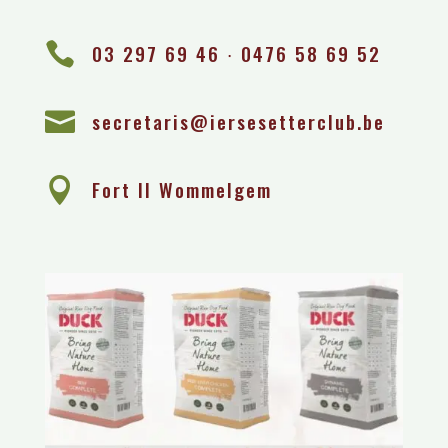

03 297 69 46 ∙ 0476 58 69 52

secretaris@iersesetterclub.be

Fort II Wommelgem