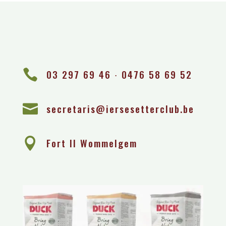

03 297 69 46 ∙ 0476 58 69 52

secretaris@iersesetterclub.be

Fort II Wommelgem