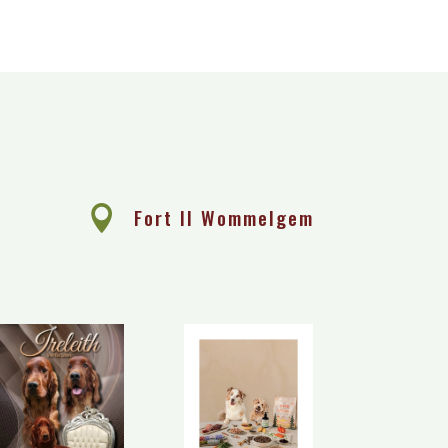
e

Fort II Wommelgem