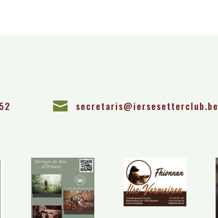
 52

secretaris@iersesetterclub.b