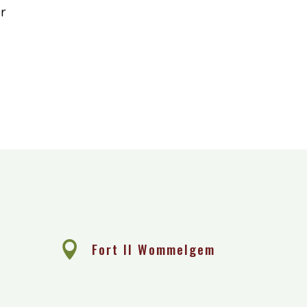
r
e

Fort II Wommelgem