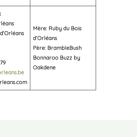
k
rléans
Mère: Ruby du Bois
d’Orléans
d’Orléans
Père: BrambleBush
Bonnaroo Buzz by
79
Oakdene
rleans.be
rleans.com