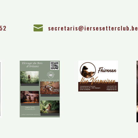
 52

secretaris@iersesetterclub.b