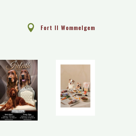
e

Fort II Wommelgem