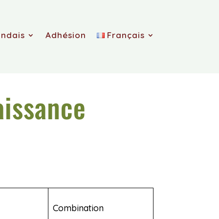
andais
Adhésion
Français
aissance
Combination