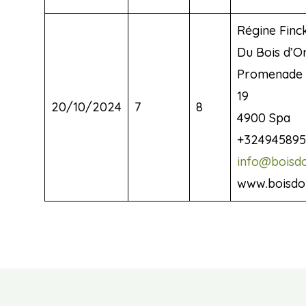
Régine Finc
Du Bois d’O
Promenade 
19
20/10/2024
7
8
4900 Spa
+324945895
info@boisdo
www.boisdo